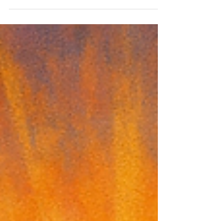
med særlig vekt på bokseriens tredje bind. Her
speiles vedisk visdom inn i vår egen tid,
overgangen fra Kali Yuga til Den gylne tidsalder,
og menneskets plass i dette skiftet.