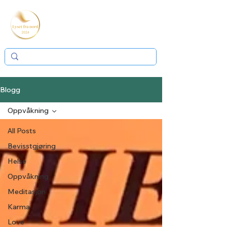
Blogg
Oppvåkning
All Posts
Bevisstgjøring
Helse
Oppvåkning
Meditasjon
Karma
Love