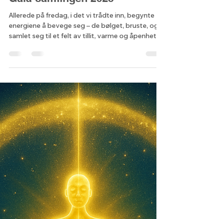
Pearl Lodur-Lionheart
16. juli 2025
5 min lesing
Takkebrev – Lyset fra Nord,
Gaia-samlingen 2025
Allerede på fredag, i det vi trådte inn, begynte
energiene å bevege seg – de bølget, bruste, og
samlet seg til et felt av tillit, varme og åpenhet.
Vi lo, vi gråt, vi åpnet, vi lyttet. Vi delte – ærlig,
nært, ekte. Og energien bar oss alle sammen inn i
en helg fylt med lys, visdom, frigjøring og
fellesskap.