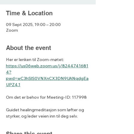
Time & Location
09 Sept 2025, 19:00 – 20:00
Zoom
About the event
Her er lenken til Zoom-møtet: 
https://us06web.zoom.us/j/8244741681
4?
pwd=wC3hSlS0VNXnCX3DN9UANqdgEa
UPZ4.1
Om det er behov for Meeting-ID: 117998
Guidet healingmeditasjon som løfter og 
styrker, og leder veien inn til deg selv.
Share this event