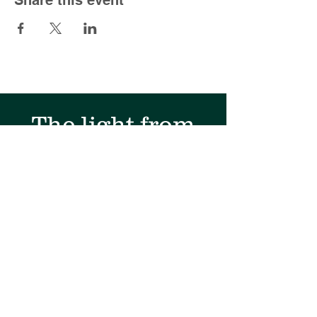
The light from
the north
Kjell@lysetfranord.org
oddbjorn@lysetfranord.org
Formålsparagrafer / etiske
retningslinjer
Disclaimer