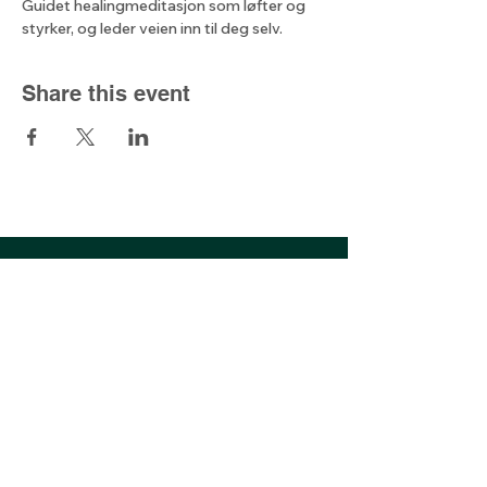
Guidet healingmeditasjon som løfter og 
styrker, og leder veien inn til deg selv.
Share this event
The light from
the north
Kjell@lysetfranord.org
oddbjorn@lysetfranord.org
Formålsparagrafer / etiske