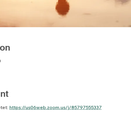
ion
0
nt
tet: 
https://us06web.zoom.us/j/85797555337