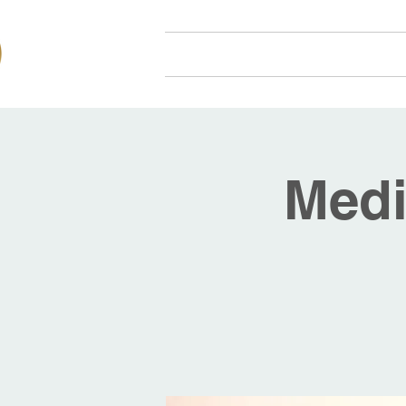
Hjem
Om oss
Arr
Medi