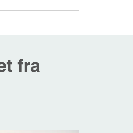
Medlemmer
Mer...
Logg inn
t fra