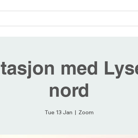
angementer
Blogg
Bli medlem
Forum
tasjon med Lyse
nord
Tue 13 Jan
  |  
Zoom