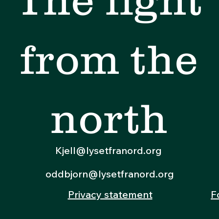
from the
north
Kjell@lysetfranord.org
oddbjorn@lysetfranord.org
Privacy statement
F