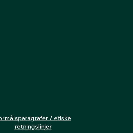
ormålsparagrafer / etiske
retningslinjer