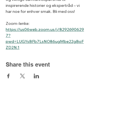
inspirerende historier og ekspertråd – vi 
har noe for enhver smak. Bli med oss!
Zoom-lenke: 
https://us06web.zoom.us/j/8292690629
7?
pwd=LUGYsBFb7LsNO86ugMbe22gBoF
ZD2N.1
Share this event
The light from