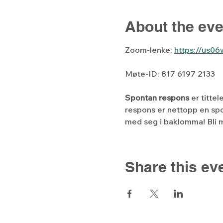
About the eve
Zoom-lenke: 
https://us0
Møte-ID: 817 6197 2133
Spontan respons
 er titte
respons er nettopp en spo
med seg i baklomma! Bli m
Share this ev