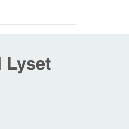
Medlemmer
Mer...
Logg inn
 Lyset