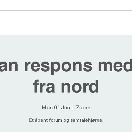
angementer
Blogg
Bli medlem
Forum
an respons med
fra nord
Mon 01 Jun
  |  
Zoom
Et åpent forum og samtalehjørne.