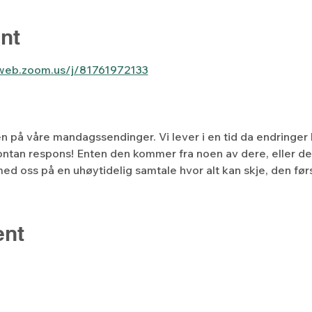
nt
6web.zoom.us/j/81761972133
len på våre mandagssendinger. Vi lever i en tid da endringer 
ntan respons! Enten den kommer fra noen av dere, eller de
ed oss på en uhøytidelig samtale hvor alt kan skje, den f
ent