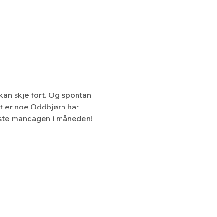
kan skje fort. Og spontan 
t er noe Oddbjørn har 
ørste mandagen i måneden!