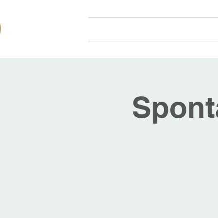
Hjem
Om oss
Arr
Spont