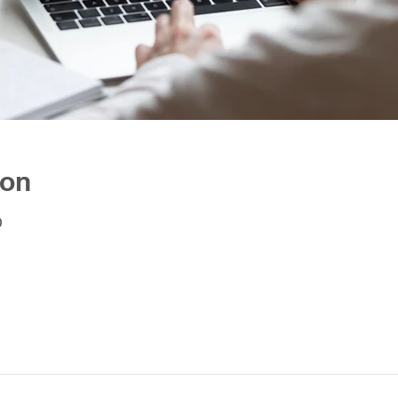
ion
0