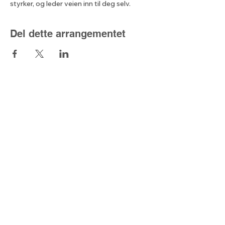
styrker, og leder veien inn til deg selv.
Del dette arrangementet
Lyset fra nord
Kontaktskjema
post@lysetfranord.org
Formålsparagrafer / etiske
retningslinjer
Disclaimer