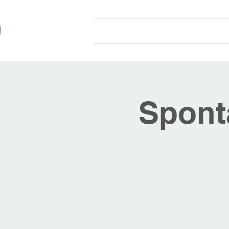
Hjem
Om oss
Arr
Spont