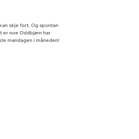
kan skje fort. Og spontan 
t er noe Oddbjørn har 
ørste mandagen i måneden!