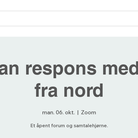
angementer
Blogg
Bli medlem
Forum
an respons med
fra nord
man. 06. okt.
  |  
Zoom
Et åpent forum og samtalehjørne.