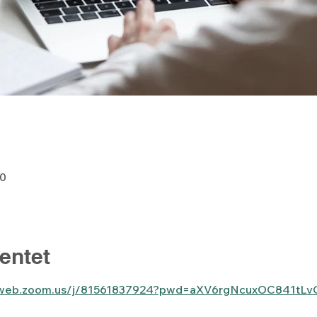
30
entet
06web.zoom.us/j/81561837924?pwd=aXV6rgNcuxOC841tLv