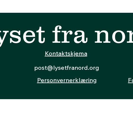
yset fra no
Kontaktskjema
post@lysetfranord.org
Personvernerklæring
F
© 2024 av Lyset fra nord
Org. nr: 933 163 121