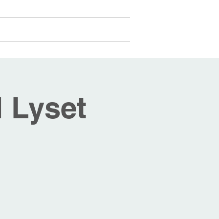
Medlemmer
Mer...
Logg inn
 Lyset