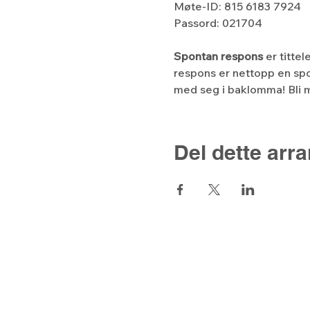
Møte-ID: 815 6183 7924
Passord: 021704
Spontan respons
 er titte
respons er nettopp en spo
med seg i baklomma! Bli m
Del dette arr