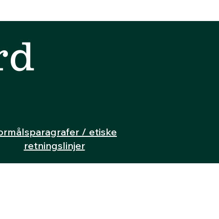
rd
ormålsparagrafer / etiske
retningslinjer