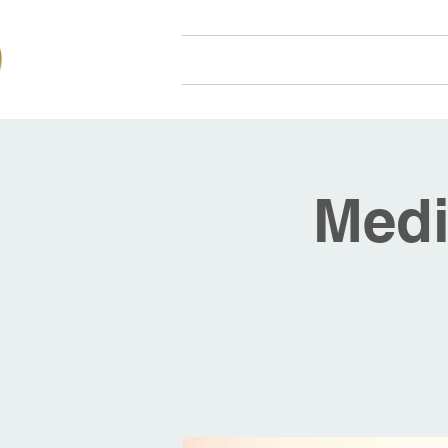
Hjem
Om oss
Arr
Medi