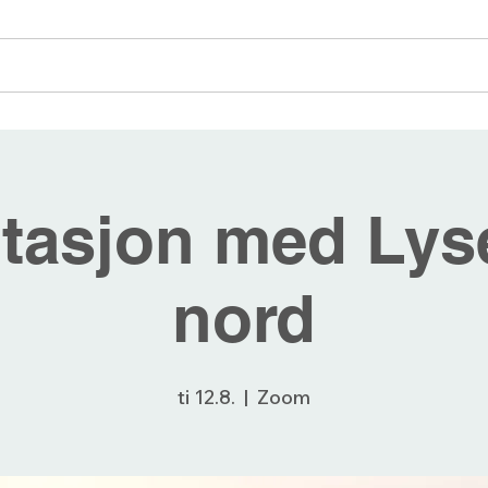
angementer
Blogg
Bli medlem
Forum
tasjon med Lyse
nord
ti 12.8.
  |  
Zoom