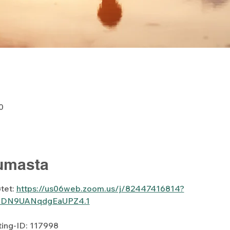
0
tumasta
tet: 
https://us06web.zoom.us/j/82447416814?
DN9UANqdgEaUPZ4.1
ing-ID: 117998