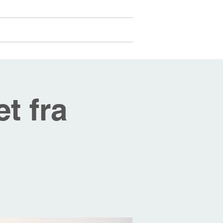
Medlemmer
Mer...
Logg inn
t fra