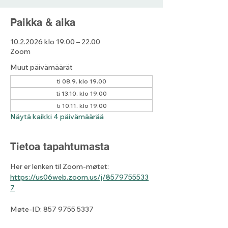
Paikka & aika
10.2.2026 klo 19.00 – 22.00
Zoom
Muut päivämäärät
ti 08.9. klo 19.00
ti 13.10. klo 19.00
ti 10.11. klo 19.00
Näytä kaikki 4 päivämäärää
Tietoa tapahtumasta
Her er lenken til Zoom-møtet: 
https://us06web.zoom.us/j/8579755533
7
Møte-ID: 857 9755 5337