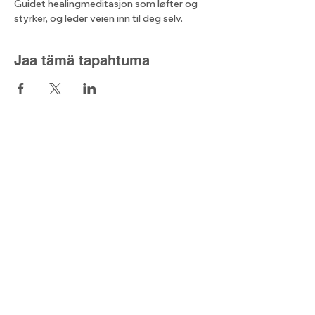
Guidet healingmeditasjon som løfter og 
styrker, og leder veien inn til deg selv.
Jaa tämä tapahtuma
Lyset fra nord
Kontaktskjema
post@lysetfranord.org
Formålsparagrafer / etiske
retningslinjer