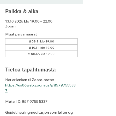
Paikka & aika
13.10.2026 klo 19.00 – 22.00
Zoom
Muut päivämäärät
ti 08.9. klo 19.00
ti 10.11. klo 19.00
ti 08.12. klo 19.00
Tietoa tapahtumasta
Her er lenken til Zoom-møtet: 
https://us06web.zoom.us/j/8579755533
7
Møte-ID: 857 9755 5337
Guidet healingmeditasjon som løfter og 