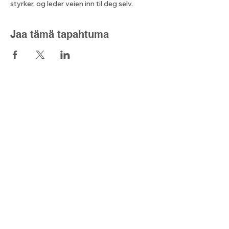
styrker, og leder veien inn til deg selv.
Jaa tämä tapahtuma
Lyset fra nord
Kontaktskjema
post@lysetfranord.org
Formålsparagrafer / etiske
retningslinjer
Disclaimer