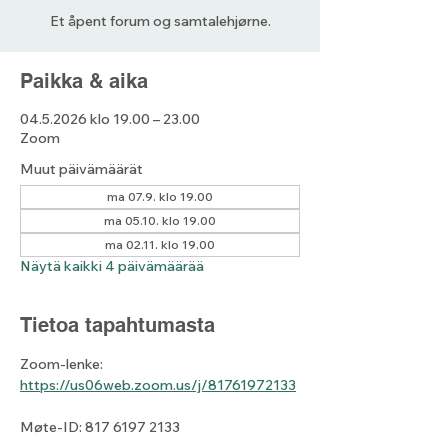
Et åpent forum og samtalehjørne.
Paikka & aika
04.5.2026 klo 19.00 – 23.00
Zoom
Muut päivämäärät
ma 07.9. klo 19.00
ma 05.10. klo 19.00
ma 02.11. klo 19.00
Näytä kaikki 4 päivämäärää
Tietoa tapahtumasta
Zoom-lenke: 
https://us06web.zoom.us/j/81761972133
Møte-ID: 817 6197 2133