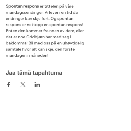
Spontan respons
 er tittelen på våre 
mandagssendinger. Vi lever i en tid da 
endringer kan skje fort. Og spontan 
respons er nettopp en spontan respons! 
Enten den kommer fra noen av dere, eller 
det er noe Oddbjørn har med seg i 
baklomma! Bli med oss på en uhøytidelig 
samtale hvor alt kan skje, den første 
mandagen i måneden!
Jaa tämä tapahtuma
Lyset fra nord