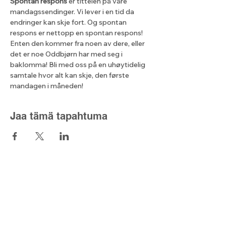
Spontan respons
 er tittelen på våre 
mandagssendinger. Vi lever i en tid da 
endringer kan skje fort. Og spontan 
respons er nettopp en spontan respons! 
Enten den kommer fra noen av dere, eller 
det er noe Oddbjørn har med seg i 
baklomma! Bli med oss på en uhøytidelig 
samtale hvor alt kan skje, den første 
mandagen i måneden!
Jaa tämä tapahtuma
Lyset fra nord