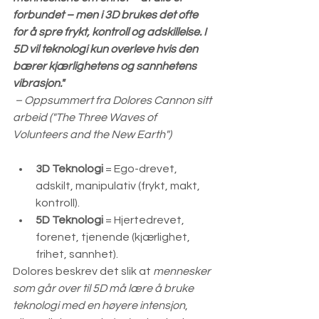
forbundet – men i 3D brukes det ofte 
for å spre frykt, kontroll og adskillelse. I 
5D vil teknologi kun overleve hvis den 
bærer kjærlighetens og sannhetens 
vibrasjon."  
– Oppsummert fra Dolores Cannon sitt 
arbeid ("The Three Waves of 
Volunteers and the New Earth")
3D Teknologi
 = Ego-drevet, 
adskilt, manipulativ (frykt, makt, 
kontroll).
5D Teknologi
 = Hjertedrevet, 
forenet, tjenende (kjærlighet, 
frihet, sannhet).
Dolores beskrev det slik at 
mennesker 
som går over til 5D må lære å bruke 
teknologi med en høyere intensjon
, 