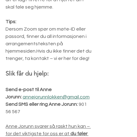
skal føle seg hjemme. 
Tips:
Dersom Zoom spør om møte-ID eller 
passord, finner du all informasjonen i 
arrangementsteksten på 
hjemmesiden.Hvis du ikke finner det du 
trenger, ta kontakt – vi er her for deg!
Slik får du hjelp:
Send e-post til Anne 
Jorunn:
annejorunnlokken@gmail.com
Send SMS eller ring Anne Jorunn:
 901 
56 567
Anne Jorunn svarer så raskt hun kan – 
for det viktigste for oss er at 
du føler 