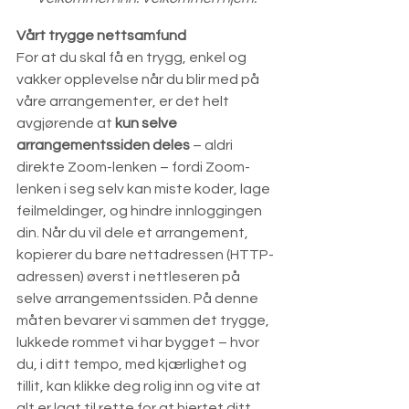
Vårt trygge nettsamfund
For at du skal få en trygg, enkel og 
vakker opplevelse når du blir med på 
våre arrangementer, er det helt 
avgjørende at 
kun selve 
arrangementssiden deles
 – aldri 
direkte Zoom-lenken – fordi Zoom-
lenken i seg selv kan miste koder, lage 
feilmeldinger, og hindre innloggingen 
din. Når du vil dele et arrangement, 
kopierer du bare nettadressen (HTTP-
adressen) øverst i nettleseren på 
selve arrangementssiden. På denne 
måten bevarer vi sammen det trygge, 
lukkede rommet vi har bygget – hvor 
du, i ditt tempo, med kjærlighet og 
tillit, kan klikke deg rolig inn og vite at 
alt er lagt til rette for at hjertet ditt 