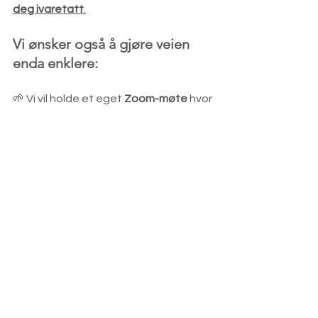
deg ivaretatt
.
Vi ønsker også å gjøre veien 
enda enklere:
🌱 Vi vil holde et eget 
Zoom-møte
 hvor 
vi rolig og trinn for trinn viser hvordan 
du logger deg inn og blir med på 
arrangementer.
🌱 Vi er i ferd med å lage en 
videoguide
 som følger deg helt fra 
innlogging til du er inne i Zoom-møtet. 
Du blir oppdatert da denne er klar!
🌱 Og selvfølgelig – 
vi hjelper deg 
personlig
 om du trenger det, på e-
post, SMS eller telefon.