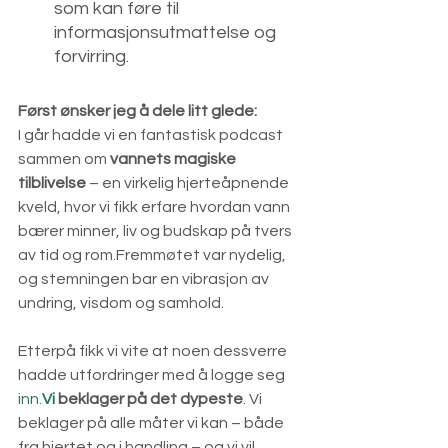
som kan føre til 
informasjonsutmattelse og 
forvirring.
Først ønsker jeg å dele litt glede: 
I går hadde vi en fantastisk podcast 
sammen om 
vannets magiske 
tilblivelse
 – en virkelig hjerteåpnende 
kveld, hvor vi fikk erfare hvordan vann 
bærer minner, liv og budskap på tvers 
av tid og rom.Fremmøtet var nydelig, 
og stemningen bar en vibrasjon av 
undring, visdom og samhold.
Etterpå fikk vi vite at noen dessverre 
hadde utfordringer med å logge seg 
inn.
Vi
 beklager på det dypeste
. Vi 
beklager på alle måter vi kan – både 
fra hjertet og i handling – og vi vil 