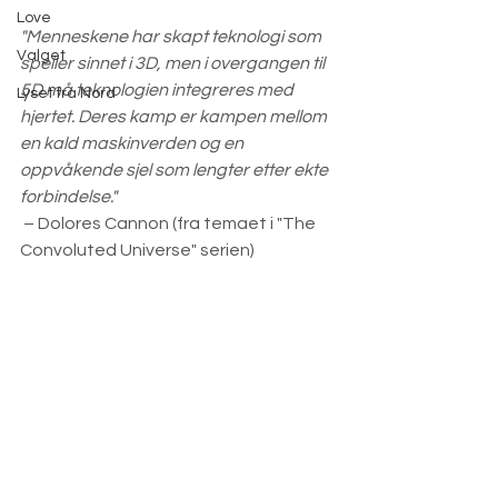
Love
"Menneskene har skapt teknologi som 
Valget
speiler sinnet i 3D, men i overgangen til 
5D må teknologien integreres med 
Lyset fra Nord
hjertet. Deres kamp er kampen mellom 
en kald maskinverden og en 
oppvåkende sjel som lengter etter ekte 
forbindelse."
 – Dolores Cannon (fra temaet i "The 
Convoluted Universe" serien)