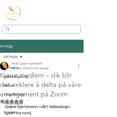
Innlegg
All Posts
Pearl Lodur-Lionheart
All Posts
25. apr. 2025
4 min lesing
Kjære medlem – slik blir
Bevisstgjøring
det enklere å delta på våre
Helse
arrangement på Zoom
Oppvåkning
Gitt NaN av 5 stjerner.
Meditasjon
Kjære hjertevenn i vårt fellesskap i 
Karma
Lyset fra nord,