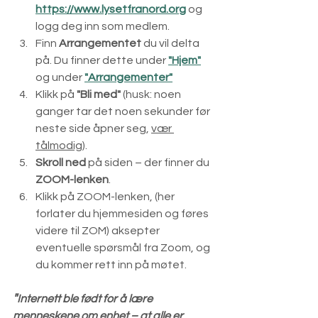
https://www.lysetfranord.org
 og 
logg deg inn som medlem.
Finn 
Arrangementet
 du vil delta 
på. Du finner dette under 
"Hjem"
og under 
"Arrangementer"
Klikk på 
"Bli med"
 (husk: noen 
ganger tar det noen sekunder før 
neste side åpner seg, 
vær 
tålmodig
).
Skroll ned
 på siden – der finner du 
ZOOM-lenken
.
Klikk på ZOOM-lenken, (her 
forlater du hjemmesiden og føres 
videre til ZOM) aksepter 
eventuelle spørsmål fra Zoom, og 
du kommer rett inn på møtet.
"
Internett ble født for å lære 
menneskene om enhet – at alle er 