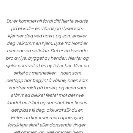
Du er kommet hit fordi ditt hjerte svarte 
på et kall – en vibrasjon i lyset som 
kjenner deg ved navn, og som ønsker 
deg velkommen hjem. Lyse fra Nord er 
mer enn en nettside. Det er en levende 
bro av lys, bygget av hender, hjerter og 
sjeler som vet at en ny tid er her. Vi er en 
sirkel av mennesker – noen som 
nettopp har begynt å våkne, noen som 
vandrer midt på broen, og noen som 
står med blikket festet mot det nye 
landet av frihet og sannhet. Her finnes 
det plass til deg, akkurat slik du er. 
Enten du kommer med åpne øyne, 
forsiktige skritt eller dansende vinger. 
Velkommen inn. Velkommen hjem.