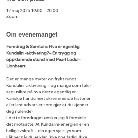
12 maj 2025 19:00 – 20:00
Zoom
Om evenemanget
Foredrag & Samtale: Hva er egentlig 
Kundalini-aktivering?– En trygg og 
oppklarende stund med Pearl Lodur-
Lionheart
Det er mange myter og frykt rundt 
Kundalini-aktivering – og mange som føler 
seg usikre på hva dette egentlig er. 
Kanskje har du hørt skremmende historier 
eller lest advarsler som gjør at du kjenner 
deg nølende?
I dette foredraget ønsker jeg å formidle 
det motsatte: At Kundalini-energien er en 
hellig livskraft – din egen sjels lys som 
våkner når du er klar. Ikke noe farlig. Ikke 