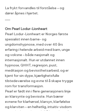
La frykt forvandles til forståelse – og 
dører åpnes i hjertet.
___
Om Pearl Lodur-Lionheart
Pearl Lodur-Lionheart er Norges første 
spesialist innen barne- og 
ungdomshypnose, med over 40 års 
erfaring i helende arbeid med barn, unge 
og voksne – både nasjonalt og 
internasjonalt. Hun er utdannet innen 
hypnose, QHHT, regresjon, pust, 
meditasjon og bevissthetsarbeid, og er 
kjent for sin dype, kjærlighetsfulle 
tilstedeværelse og evne til å skape trygge 
rom for transformasjon.
Pearl er født inn i flere generasjoners linje 
av klarsynte og bevisste. Hun bærer 
evnene for klarhørsel, klarsyn, klarfølelse 
og klarviten – en helhetlig, intuitiv visdom 