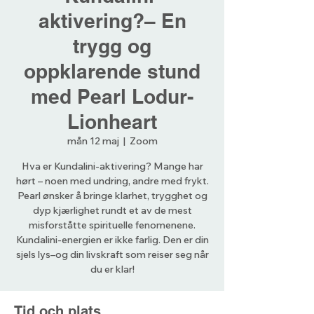
aktivering?– En
trygg og
oppklarende stund
med Pearl Lodur-
Lionheart
mån 12 maj
  |  
Zoom
Hva er Kundalini-aktivering? Mange har
hørt – noen med undring, andre med frykt.
Pearl ønsker å bringe klarhet, trygghet og
dyp kjærlighet rundt et av de mest
misforståtte spirituelle fenomenene.
Kundalini-energien er ikke farlig. Den er din
sjels lys–og din livskraft som reiser seg når
du er klar!
Tid och plats