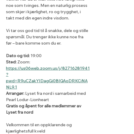
noe som tvinges. Men en naturlig prosess 
som skjer i kjærlighet, ro og trygghet, i 
takt med din egen indre visdom.
Vi tar oss god tid til å snakke, dele og stille 
spørsmål. Du trenger ikke kunne noe fra 
før – bare komme som du er.
Dato og tid:
 19:00
Sted:
 Zoom: 
https://us06web.zoom.us/j/82716281941
?
pwd=R9uCZakYIDagGi0BIQAoDRKCiNA
NL9.1
Arrangør:
 Lyset fra nord i samarbeid med 
Pearl Lodur-Lionheart 
Gratis og åpent for alle medlemmer av 
Lyset fra nord
Velkommen til en oppklarende og 
kjærlighetsfull kveld 