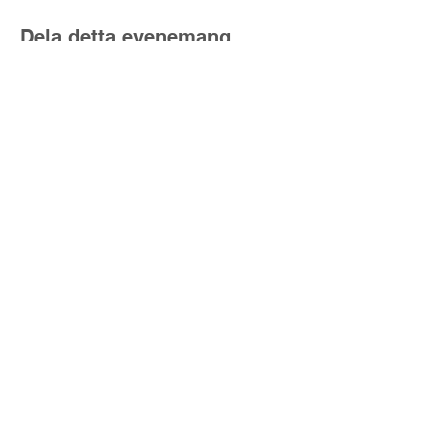
Dela detta evenemang
Lyset fra nord
Kjell@lysetfranord.org
oddbjorn@lysetfranord.org
Formålsparagrafer / etiske
retningslinjer
varning
Sekretesspolicy