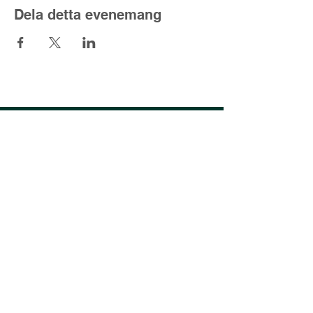
Dela detta evenemang
Lyset fra nord
Kjell@lysetfranord.org
oddbjorn@lysetfranord.org
Formålsparagrafer / etiske
retningslinjer
varning
Sekretesspolicy