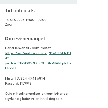
Tid och plats
14 okt. 2025 19:00 – 20:00
Zoom
Om evenemanget
Her er lenken til Zoom-møtet: 
https://us06web.zoom.us/j/8244741681
4?
pwd=wC3hSlS0VNXnCX3DN9UANqdgEa
UPZ4.1
Møte-ID: 824 4741 6814
Passord: 117998
Guidet healingmeditasjon som løfter og 
styrker, og leder veien inn til deg selv.