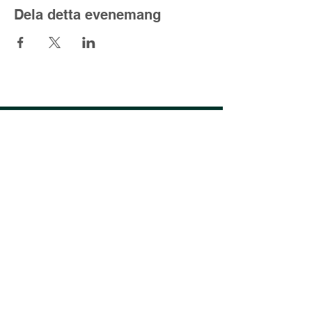
Dela detta evenemang
Lyset fra nord
Kjell@lysetfranord.org
oddbjorn@lysetfranord.org
Formålsparagrafer / etiske
retningslinjer
varning
Sekretesspolicy