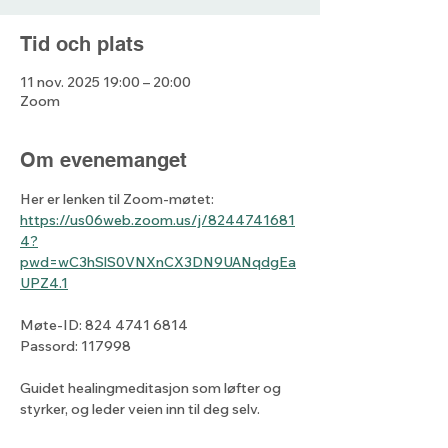
Tid och plats
11 nov. 2025 19:00 – 20:00
Zoom
Om evenemanget
Her er lenken til Zoom-møtet: 
https://us06web.zoom.us/j/8244741681
4?
pwd=wC3hSlS0VNXnCX3DN9UANqdgEa
UPZ4.1
Møte-ID: 824 4741 6814
Passord: 117998
Guidet healingmeditasjon som løfter og 
styrker, og leder veien inn til deg selv.