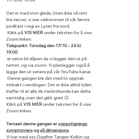
Det er med stor glede, (men ikke så rent 
lite nerver, vi sier velkommen til vår første 
podkast i regi av Lyset fra nord. 
 Klikk på 
VIS MER
 under teksten for å vise 
Zoom linken.
Tidspunkt: Torsdag den 17/10 - 24 kl. 
19:00
 er selve ild dåpen da vi legger den ut på 
nettet, og via zoom. Vi planlegger også å 
legge den ut senere på vår YouTube kanal. 
 Denne gangen ble det med to opptak 
innbakt i sendingen. Det er ikke alltid tiden 
klaffer til at alle de medvirkende kan delta 
samtidig, men det gikk greit 😉 
Klikk på 
VIS MER
 under teksten for å vise 
Zoom linken.
Temaet denne gangen er «
oppstignings 
symptomer»
 og 
«5.dimensjon»
Vi har med oss Dagfinn Tangen Kolkin og 