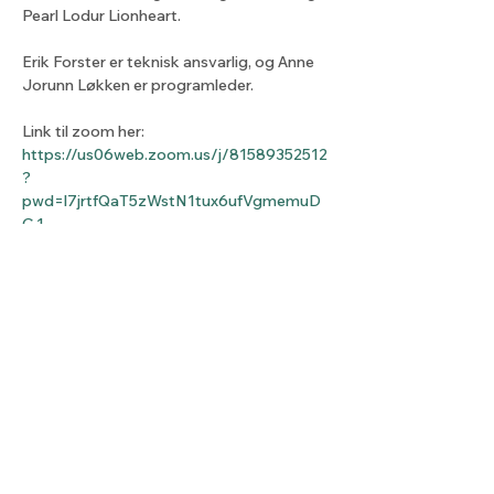
Pearl Lodur Lionheart.  
Erik Forster er teknisk ansvarlig, og Anne 
Jorunn Løkken er programleder. 
Link til zoom her: 
https://us06web.zoom.us/j/81589352512
?
pwd=l7jrtfQaT5zWstN1tux6ufVgmemuD
G.1
Dela detta evenemang
Lyset fra nord