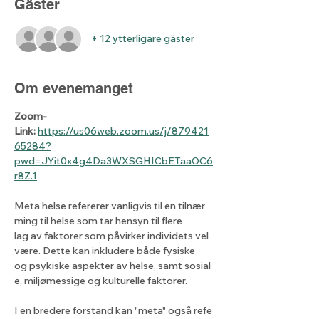
Gäster
+ 12 ytterligare gäster
Om evenemanget
Zoom-
Link:
https://us06web.zoom.us/j/879421
65284?
pwd=JYit0x4g4Da3WXSGHICbETaaOC6
r8Z.1
Meta helse refererer vanligvis til en tilnær
ming til helse som tar hensyn til flere 
lag av faktorer som påvirker individets vel
være. Dette kan inkludere både fysiske 
og psykiske aspekter av helse, samt sosial
e, miljømessige og kulturelle faktorer. 
I en bredere forstand kan "meta" også refe