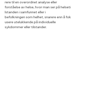
rere til en overordnet analyse eller 
forståelse av helse, hvor man ser på helseti
lstanden i samfunnet eller i 
befolkningen som helhet, snarere enn å fok
usere utelukkende på individuelle 
sykdommer eller tilstander.
Dela detta evenemang
Lyset fra nord
Kjell@lysetfranord.org
oddbjorn@lysetfranord.org