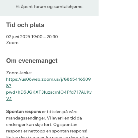
Et åpent forum og samtalehjørne.
Tid och plats
02 juni 2025 19:00 – 20:30
Zoom
Om evenemanget
Zoom-lenke: 
https://us06web.zoom.us/j/8865416509
8?
pwd=hD5JGKXT3fuzscrnIO4Ffd717AUKv
V.1
Spontan respons
 er tittelen på våre 
mandagssendinger. Vi lever i en tid da 
endringer kan skje fort. Og spontan 
respons er nettopp en spontan respons! 
Enten den kommer fra noen av dere, eller 