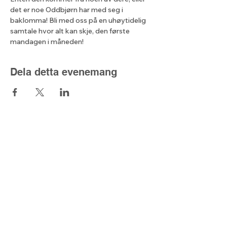
det er noe Oddbjørn har med seg i 
baklomma! Bli med oss på en uhøytidelig 
samtale hvor alt kan skje, den første 
mandagen i måneden!
Dela detta evenemang
Lyset fra nord
Kjell@lysetfranord.org
oddbjorn@lysetfranord.org
Formålsparagrafer / etiske