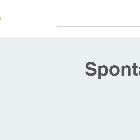
Hjem
Om oss
Arr
Spont