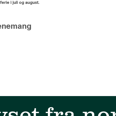
rie i juli og august.
venemang
yset fra no