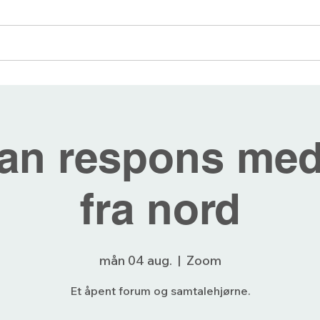
angementer
Blogg
Bli medlem
Forum
an respons med
fra nord
mån 04 aug.
  |  
Zoom
Et åpent forum og samtalehjørne.