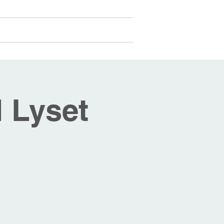
Medlemmer
Mer...
Logg inn
 Lyset