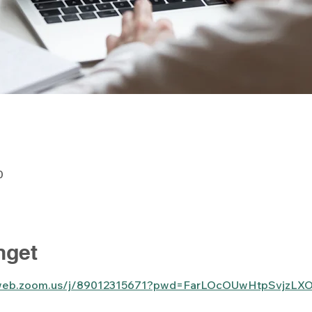
0
get
6web.zoom.us/j/89012315671?pwd=FarLOcOUwHtpSvjzL