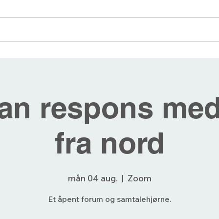
angementer
Blogg
Bli medlem
Forum
an respons med
fra nord
mån 04 aug.
  |  
Zoom
Et åpent forum og samtalehjørne.