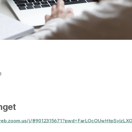
0
get
6web.zoom.us/j/89012315671?pwd=FarLOcOUwHtpSvjzL