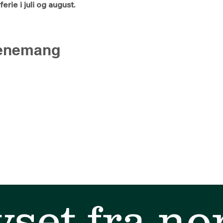
rie i juli og august.
venemang
yset fra no