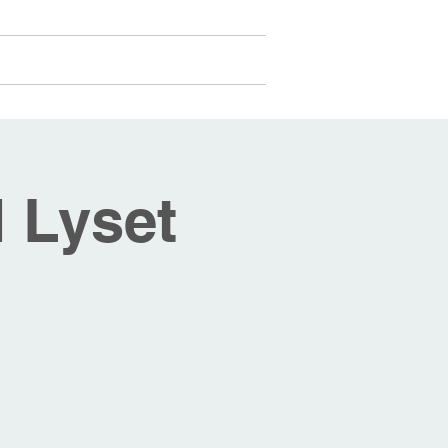
Medlemmer
Mer...
Logg inn
 Lyset