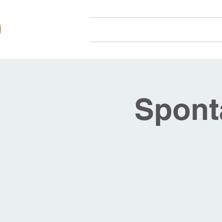
Hjem
Om oss
Arr
Spont