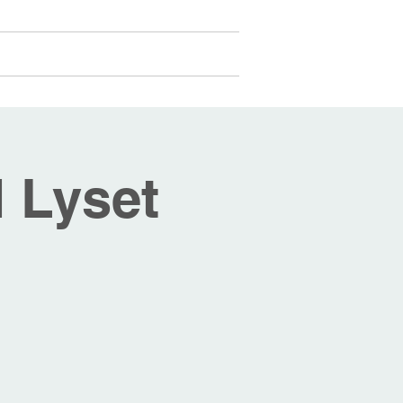
Medlemmer
Mer...
Logg inn
 Lyset