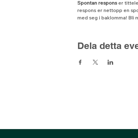
Spontan respons
 er titte
respons er nettopp en spo
med seg i baklomma! Bli m
Dela detta e