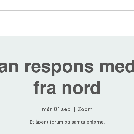
angementer
Blogg
Bli medlem
Forum
an respons med
fra nord
mån 01 sep.
  |  
Zoom
Et åpent forum og samtalehjørne.