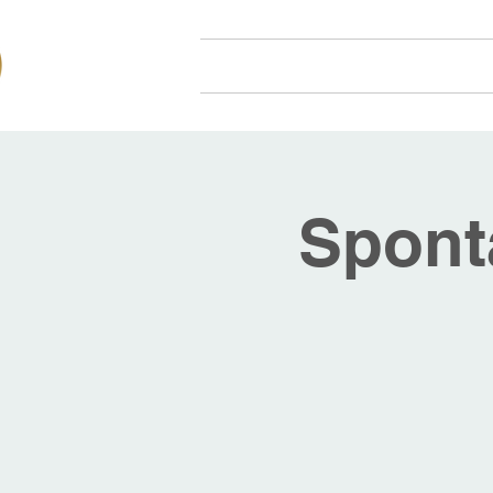
Hjem
Om oss
Arr
Spont