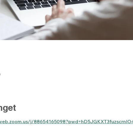
0
get
06web.zoom.us/j/88654165098?pwd=hD5JGKXT3fuzscrnIO