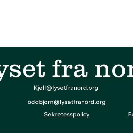
yset fra no
Kjell@lysetfranord.org
oddbjorn@lysetfranord.org
Sekretesspolicy
F