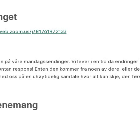
get
6web.zoom.us/j/81761972133
len på våre mandagssendinger. Vi lever i en tid da endringer 
ntan respons! Enten den kommer fra noen av dere, eller de
ed oss på en uhøytidelig samtale hvor alt kan skje, den f
venemang