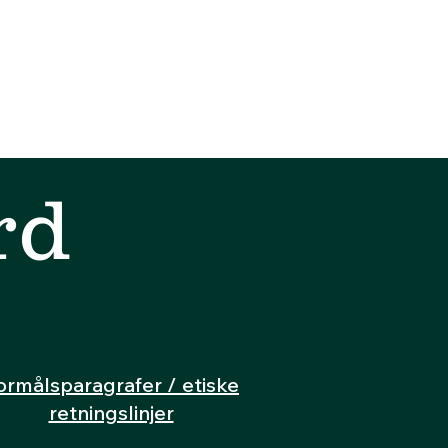
rd
ormålsparagrafer / etiske
retningslinjer