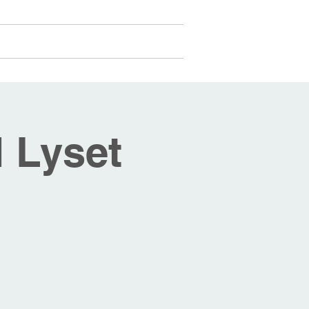
Medlemmer
Mer...
Logg inn
 Lyset