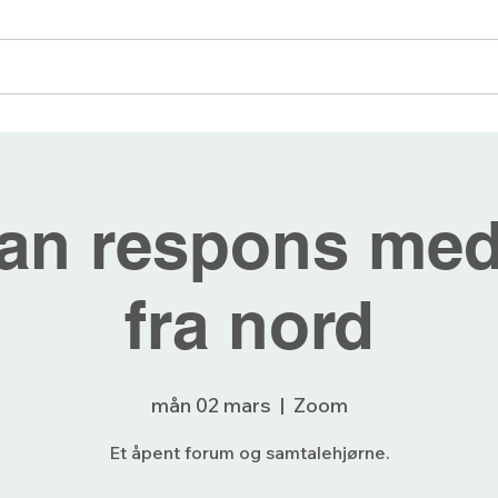
angementer
Blogg
Bli medlem
Forum
an respons med
fra nord
mån 02 mars
  |  
Zoom
Et åpent forum og samtalehjørne.