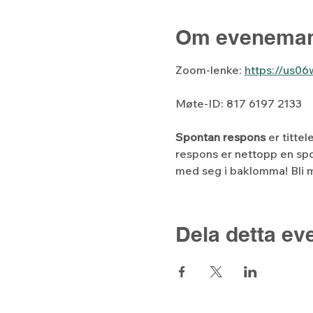
Om eveneman
Zoom-lenke: 
https://us0
Møte-ID: 817 6197 2133
Spontan respons
 er titte
respons er nettopp en spo
med seg i baklomma! Bli m
Dela detta e