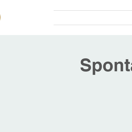
Hjem
Om oss
Arr
Spont