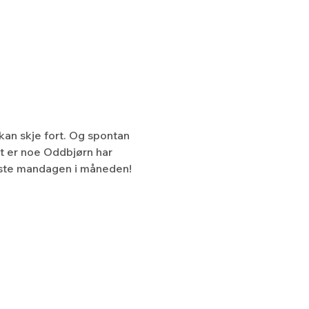
kan skje fort. Og spontan 
t er noe Oddbjørn har 
ørste mandagen i måneden!