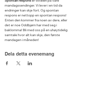
Spontan respons
 er tittelen på våre 
mandagssendinger. Vi lever i en tid da 
endringer kan skje fort. Og spontan 
respons er nettopp en spontan respons! 
Enten den kommer fra noen av dere, eller 
det er noe Oddbjørn har med seg i 
baklomma! Bli med oss på en uhøytidelig 
samtale hvor alt kan skje, den første 
mandagen i måneden!
Dela detta evenemang
Lyset fra nord