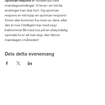
Spontan respons
 er tittelen på våre 
mandagssendinger. Vi lever i en tid da 
endringer kan skje fort. Og spontan 
respons er nettopp en spontan respons! 
Enten den kommer fra noen av dere, eller 
det er noe Oddbjørn har med seg i 
baklomma! Bli med oss på en uhøytidelig 
samtale hvor alt kan skje, den første 
mandagen i måneden!
Dela detta evenemang
Lyset fra nord