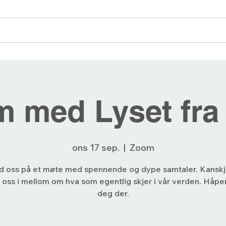
angementer
Blogg
Bli medlem
Forum
 med Lyset fra
ons 17 sep.
  |  
Zoom
d oss på et møte med spennende og dype samtaler. Kansk
 oss i mellom om hva som egentlig skjer i vår verden. Håper
deg der.