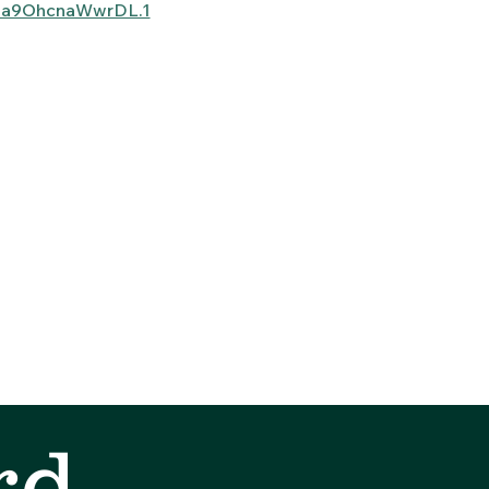
6a9OhcnaWwrDL.1
rd