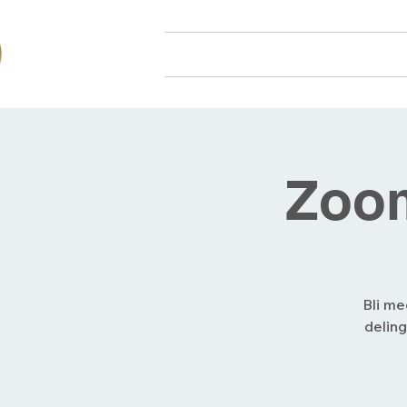
Hjem
Om oss
Arr
Zoom
Bli me
deling