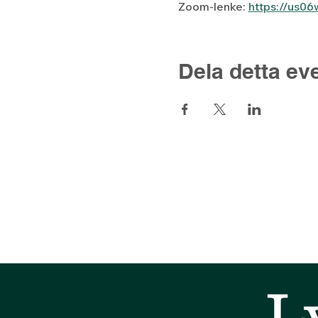
Zoom-lenke: 
https://us
Dela detta e
L