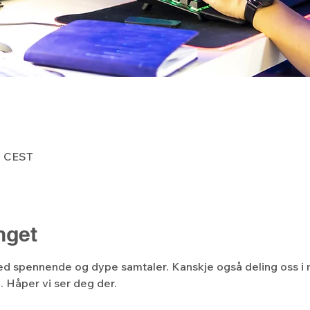
00 CEST
get
ed spennende og dype samtaler. Kanskje også deling oss i
n. Håper vi ser deg der.