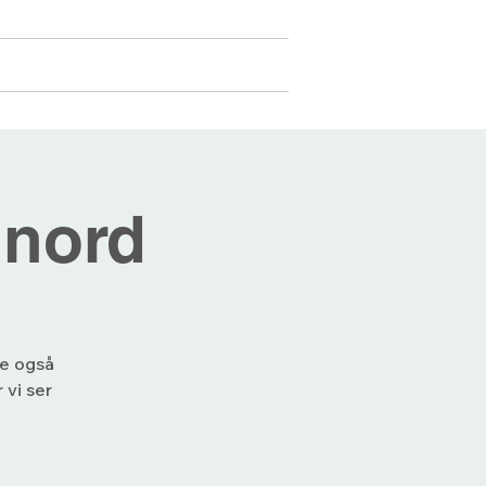
Medlemmer
Mer...
Logg inn
 nord
je også
 vi ser