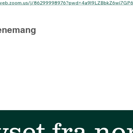
06web.zoom.us/j/86299998976?pwd=4a9l9LZBbkZ6wi7GP
venemang
yset fra no