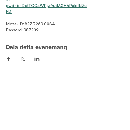
pwd=bxDefTGOaWPjwYutlAXHhPalplNZu
N.1
Møte-ID: 827 7260 0084
Passord: 087239
Dela detta evenemang
Lyset fra nord
Kjell@lysetfranord.org
oddbjorn@lysetfranord.org