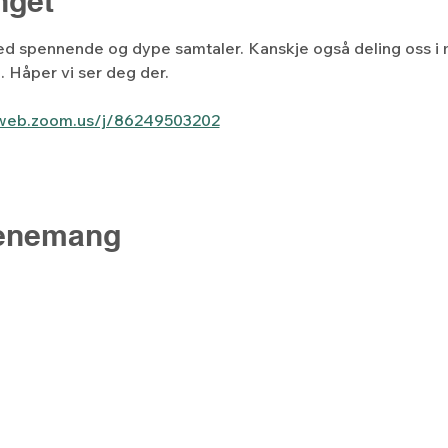
get
ed spennende og dype samtaler. Kanskje også deling oss i
n. Håper vi ser deg der.
6web.zoom.us/j/86249503202
venemang