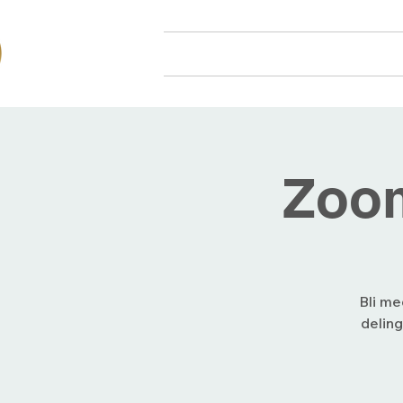
Hjem
Om oss
Arr
Zoom
Bli me
deling