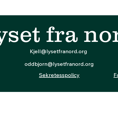
yset fra no
Kjell@lysetfranord.org
oddbjorn@lysetfranord.org
Sekretesspolicy
F
© 2024 av Lyset fra nord
Org. nr: 933 163 121