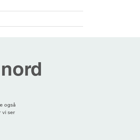
Medlemmer
Mer...
Logg inn
 nord
je også
 vi ser