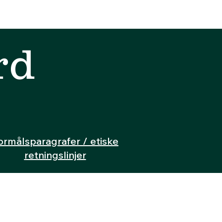
rd
ormålsparagrafer / etiske
retningslinjer