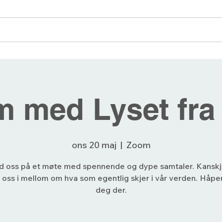
angementer
Blogg
Bli medlem
Forum
 med Lyset fra
ons 20 maj
  |  
Zoom
d oss på et møte med spennende og dype samtaler. Kansk
 oss i mellom om hva som egentlig skjer i vår verden. Håper
deg der.