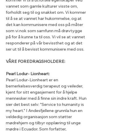
kommer vi til å utforske egenskaper ved 
vannet som gamle kulturer visste om, 
forholdt seg til og snakket om. Vi kommer 
til å se at vannet har hukommelse, og at 
det kan kommunisere med oss på måter 
som vi nok som samfunn må drøvtygge 
på for å kunne ta til oss. Vi vil se at vannet 
responderer på vår bevissthet og at det 
ser ut til å bevisst kommunisere med oss.
VÅRE FOREDRAGSHOLDERE:
Pearl Lodur- Lionheart:
Pearl Lodur-Lionheart er en 
bemerkelsesverdig terapeut og veileder, 
kjent for sitt engasjement for å hjelpe 
mennesker med å finne sin indre kraft. Hun 
sier det best selv: "Service to humanity is 
my heart." I Andesfjellene grunnla hun en 
veldedig organisasjon som støtter 
mødrehjem og tilbyr opplæring til unge 
mødre i Ecuador. Som forfatter, 