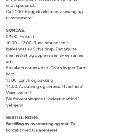
imot spørsmål. 
Ca 21:00: Hyggekveld med visesang og 
diverse moro!
SØNDAG:
09:00: Frokost
10:00 – 12:00: Rune Amundsen: I 
kjølvannet av Schjeldrup: Det skjulte 
mennesket og opplevelsen av «en annen 
art»
Speakers corner» Astri Groth legger Tarot 
kort.
13:00: Lunch og pakking
14:00: Avslutning og avreise. Hvad nuh? 
Veien videre?
Ble forventningene til helgen innfridd?
Vel hjem!
BESTILLINGER:
Bestilling av overnatting og mat: 
Ta 
kontakt med Gaiasenteret! 