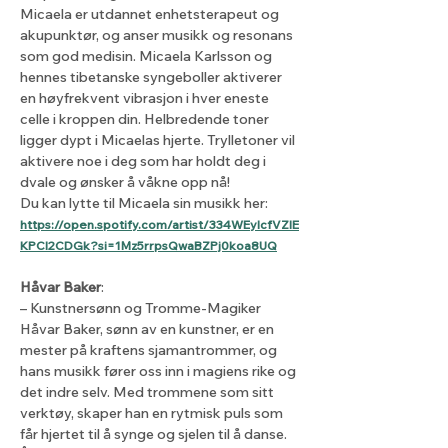
Micaela er utdannet enhetsterapeut og 
akupunktør, og anser musikk og resonans 
som god medisin. Micaela Karlsson og 
hennes tibetanske syngeboller aktiverer 
en høyfrekvent vibrasjon i hver eneste 
celle i kroppen din. Helbredende toner 
ligger dypt i Micaelas hjerte. Trylletoner vil 
aktivere noe i deg som har holdt deg i 
dvale og ønsker å våkne opp nå! 
Du kan lytte til Micaela sin musikk her: 
https://open.spotify.com/artist/334WEyIcfVZIE
KPCl2CDGk?si=1Mz5rrpsQwaBZPj0koa8UQ
Håvar Baker
:
– Kunstnersønn og Tromme-Magiker
Håvar Baker, sønn av en kunstner, er en 
mester på kraftens sjamantrommer, og 
hans musikk fører oss inn i magiens rike og 
det indre selv. Med trommene som sitt 
verktøy, skaper han en rytmisk puls som 
får hjertet til å synge og sjelen til å danse. 