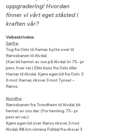
oppgradering! Hvordan 
finner vi vårt eget ståsted i 
kraften vår?
Veibeskrivelse:
Sørfra:
Tog fra Oslo til Hamar, bytte over til 
Rørosbanen til Alvdal.
(Kan bli hentet av oss på Alvdal. kr 75.- pr 
pers. hver vei.) Eller buss fra Oslo eller 
Hamar til Alvdal. Kjøre egen bil fra Oslo: E 
6 mot Hamar, riksvei 3 mot Tynset – 
Røros.
Nordfra:
Rørosbanen fra Trondheim til Alvdal, bli 
hentet av oss der. (For henting: 75.- pr 
pers en vei.)
Kjøre egen bil over Røros riksvei 3 mot 
Alvdal. 88 km retning Folldal fra riksvei 3 