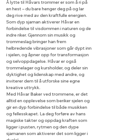
Å lytte til Håvars trommer er som å ri på 
en hest – du bare henger deg på og lar 
deg rive med av den kraftfulle energien.
Som dyp sjaman aktiverer Håvar en 
forbindelse til visdommen i naturen og de 
indre riker. Gjennom sin musikk og 
trommeslag bringer han frem 
helbredende vibrasjoner som går dypt inn 
i sjelen, og åpner opp for transformasjon 
og selvoppdagelse. Håvar er også 
trommelager og kursholder, og deler sin 
dyktighet og lidenskap med andre, og 
inviterer dem til å utforske sine egne 
kreative uttrykk.
Med Håvar Baker ved trommene, er det 
alltid en opplevelse som beriker sjelen og 
gir en dyp forbindelse til både musikken 
og fellesskapet. La deg forføre av hans 
magiske takter og oppdag kraften som 
ligger i pusten, rytmen og den dype 
sjamanen som aktiverer det som ligger i 