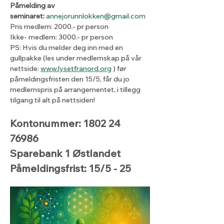
Påmelding av 
seminaret:
annejorunnlokken@gmail.com
Pris medlem: 2000.- pr person
Ikke- medlem: 3000.- pr person
PS: Hvis du melder deg inn med en 
gullpakke (les under medlemskap på vår 
nettside: 
www.lysetfranord.org
 ) før 
påmeldingsfristen den 15/5, får du jo 
medlemspris på arrangementet, i tillegg 
tilgang til alt på nettsiden! 
Kontonummer: 1802 24 
76986
Sparebank 1 Østlandet
Påmeldingsfrist: 15/5 - 25