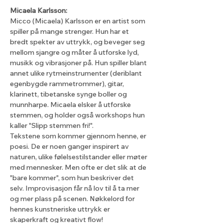
Micaela Karlsson:
Micco (Micaela) Karlsson er en artist som 
spiller på mange strenger. Hun har et 
bredt spekter av uttrykk, og beveger seg 
mellom sjangre og måter å utforske lyd, 
musikk og vibrasjoner på. Hun spiller blant 
annet ulike rytmeinstrumenter (deriblant 
egenbygde rammetrommer), gitar, 
klarinett, tibetanske synge boller og 
munnharpe. Micaela elsker å utforske 
stemmen, og holder også workshops hun 
kaller "Slipp stemmen fri!".
Tekstene som kommer gjennom henne, er 
poesi. De er noen ganger inspirert av 
naturen, ulike følelsestilstander eller møter 
med mennesker. Men ofte er det slik at de 
"bare kommer", som hun beskriver det 
selv. Improvisasjon får nå lov til å ta mer 
og mer plass på scenen. Nøkkelord for 
hennes kunstneriske uttrykk er 
skaperkraft og kreativt flow!