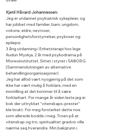
dvale!
Kjetil Håvard Johannessen:
Jeg er utdannet psykiatrisk sykepleier, og 
har jobbet med familier, barn, ungdom, 
voksne, eldre, nevroser, 
personlighetsforstyrrelser, psykoser og 
epilepsi.
3 årig utdanning i Enhetsterapi hos lege 
Audun Myskja, 2 år med psykodrama på 
Moreoinstituttet. Sittet i styret i SABORG 
(Sammenslutningen av alternative 
behandlingsorganisasjoner)
Jeg har alltid vært nysgjerrig på det som 
ikke har vært mulig å forklare, med en 
innstilling at det kommer til å være 
forklarbart. For mange år siden leste jeg ei 
bok der uttrykket “vitenskaps-prester” 
ble brukt. For meg forsterket dette noe 
som allerede bodde i meg. Troen på at 
vitenskap og tro, spiritualitet gradvis ville 
nærme seg hverandre. Min bakgrunn i 