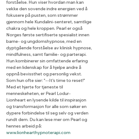
forståelse. Hun viser hvordan man kan 
vekke den sovende indre energien ved å 
fokusere på pusten, som strømmer 
gjennom hele Kundalini-senteret, samtlige 
chakra og hele kroppen. Pearl er også 
Norges første sertifiserte spesialist innen 
barne- og ungdomshypnose, med en 
dyptgående forståelse av klinisk hypnose, 
mindfulness, samt familie- og parterapi. 
Hun kombinerer sin omfattende erfaring 
med en lidenskap for å hjelpe andre å 
oppnå bevissthet og personlig vekst. 
Som hun ofte sier: "--It's time to reset!" 
Med et hjerte for tjeneste til 
menneskeheten, er Pearl Lodur-
Lionheart en lysende kilde til inspirasjon 
og transformasjon for alle som søker en 
dypere forbindelse til seg selv og verden 
rundt dem. Du kan lese mer om Pearl og 
hennes arbeid på: 
www.lionhearthypnoterapi.com