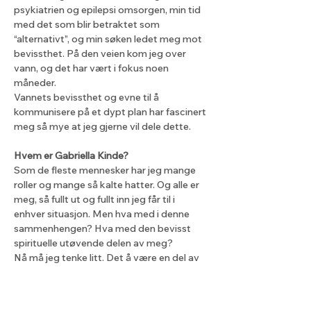
psykiatrien og epilepsi omsorgen, min tid 
med det som blir betraktet som 
“alternativt”, og min søken ledet meg mot 
bevissthet. På den veien kom jeg over 
vann, og det har vært i fokus noen 
måneder.
Vannets bevissthet og evne til å 
kommunisere på et dypt plan har fascinert 
meg så mye at jeg gjerne vil dele dette.
Hvem er Gabriella Kinde?
Som de fleste mennesker har jeg mange 
roller og mange så kalte hatter. Og alle er 
meg, så fullt ut og fullt inn jeg får til i 
enhver situasjon. Men hva med i denne 
sammenhengen? Hva med den bevisst 
spirituelle utøvende delen av meg?
Nå må jeg tenke litt. Det å være en del av 
en spirituell bevissthet har vært naturlig 
og ofte mer ekte for meg enn noe annet 
siden jeg kan huske. Fra jeg var barn 