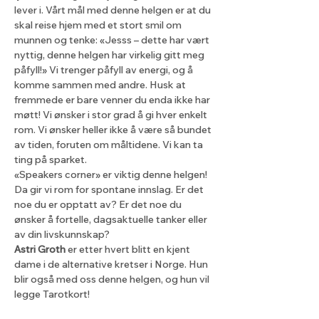
lever i. Vårt mål med denne helgen er at du 
skal reise hjem med et stort smil om 
munnen og tenke: «Jesss – dette har vært 
nyttig, denne helgen har virkelig gitt meg 
påfyll!» Vi trenger påfyll av energi, og å 
komme sammen med andre. Husk at 
fremmede er bare venner du enda ikke har 
møtt! Vi ønsker i stor grad å gi hver enkelt 
rom. Vi ønsker heller ikke å være så bundet 
av tiden, foruten om måltidene. Vi kan ta 
ting på sparket.
«Speakers corner» er viktig denne helgen! 
Da gir vi rom for spontane innslag. Er det 
noe du er opptatt av? Er det noe du 
ønsker å fortelle, dagsaktuelle tanker eller 
av din livskunnskap? 
Astri Groth
 er etter hvert blitt en kjent 
dame i de alternative kretser i Norge. Hun 
blir også med oss denne helgen, og hun vil 
legge Tarotkort!