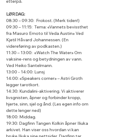
etterpå.
LØRDAG:
08:30 – 09:30:  Frokost. (Merk tiden!)
09:30 – 11:15:  Tema: «Vannets bevissthet 
fra Masuro Emoto til Veda Austin» Ved 
Kjetil Håvard Johannessen. (En 
videreføring av podkasten.)
11:30 – 13:00:  «Watch The Water» Om 
vaksine-rens og betydningen av vann. 
Ved Heiko Santelmann.
13:00 - 14:00: Lunsj
14:00: «Speakers corner» – Astri Groth 
legger tarotkort.
14:30: Kundalini-aktivering. Vi aktiverer 
livsgnisten, åpner og forbinder kropp, 
hjerte, sinn, sjel og ånd. (Les egen info om 
dette lenger ned)
18:00: Middag.
19:30: Dagfinn Tangen Kolkin åpner Iliuka 
arkivet. Han viser oss hvordan vi kan 
bruke Iliuka sine nettsider. Dagfinn tar 