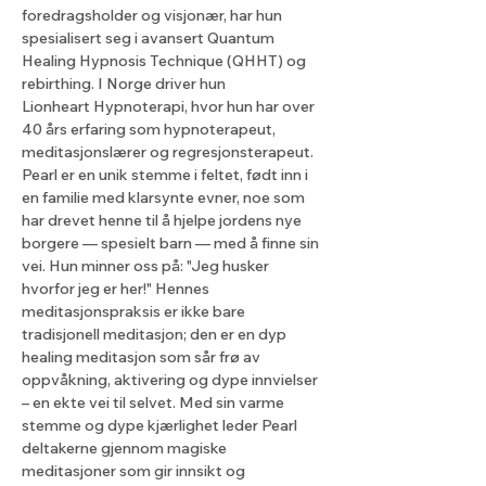
foredragsholder og visjonær, har hun 
spesialisert seg i avansert Quantum 
Healing Hypnosis Technique (QHHT) og 
rebirthing. I Norge driver hun 
Lionheart Hypnoterapi, hvor hun har over 
40 års erfaring som hypnoterapeut, 
meditasjonslærer og regresjonsterapeut. 
Pearl er en unik stemme i feltet, født inn i 
en familie med klarsynte evner, noe som 
har drevet henne til å hjelpe jordens nye 
borgere — spesielt barn — med å finne sin 
vei. Hun minner oss på: "Jeg husker 
hvorfor jeg er her!" Hennes 
meditasjonspraksis er ikke bare 
tradisjonell meditasjon; den er en dyp 
healing meditasjon som sår frø av 
oppvåkning, aktivering og dype innvielser 
– en ekte vei til selvet. Med sin varme 
stemme og dype kjærlighet leder Pearl 
deltakerne gjennom magiske 
meditasjoner som gir innsikt og 