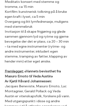
Meditativ konsert med stemme og 
tromme, ca 15 min
Kortfilm: kunstnerisk tolkning på å bruke 
egen kraft i lyset, ca 5 min
Overgang og litt lymfedrenasje, muligens 
med stemmebruk
Invitasjon til å skape frigjøring og glede 
sammen gjennom lyd og rytme og gjerne 
bevegelse der det er plass, ca 20 – 30 min 
– ta med egne instrumenter (rytme- og 
andre instrumenter, inkludert egen 
stemme, tramping av føtter, klapping av 
hender mm) etter eget ønske.
Fremlegget:
 «Vannets bevissthet fra 
Masuro Emoto til Veda Austin»
Av Kjetil Håvard Johannessen:
Jacques Beneviste, Masuro Emoto, Luc 
Montagnier, Gerald Pollack og Veda 
Austin er vitenskapsfolk, forskere på vann. 
Med utgangspunkt i disse og andre 