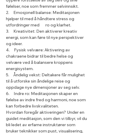
dypere forståelse av seg selv og sine 
følelser, noe som fremmer selvinnsikt.
2. Emosjonell balanse: Meditasjonen 
hjelper til med å håndtere stress og 
utfordringer med   ro og klarhet.
3. Kreativitet: Den aktiverer kreativ 
energi, som kan føre til nye perspektiver 
og ideer.
4. Fysisk velvære: Aktivering av 
chakraene bidrar til bedre helse og 
velvære ved å balansere kroppens 
energisystem.
5. Åndelig vekst: Deltakere får mulighet 
til å utforske sin åndelige reise og 
oppdage nye dimensjoner av seg selv.
6. Indre ro: Meditasjonen skaper en 
følelse av indre fred og harmoni, noe som 
kan forbedre livskvaliteten.
Hvordan foregår aktiveringen? Under en 
guidet meditasjon, som den vi tilbyr, vil du 
bli ledet av erfarne instruktører som 
bruker teknikker som pust, visualisering, 