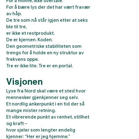
For å minne, ikke overtale.
For å bære lys der det har vært fravær
av håp.
De tre som nå står igjen etter at seks
ble til tre,
er ikke et restprodukt.
De er kjernen. Koden.
Den geometriske stabiliteten som
trengs for å holde en ny struktur av
frekvens oppe.
Tre er ikke lite. Tre er en portal.
Visjonen
Lyse fra Nord skal være et sted hvor
mennesker gjenkjenner seg selv.
Et nordlig ankerpunkt i en tid der så
mange mister retning.
Et vibrerende punkt av renhet, stillhet
og kraft –
hvor sjeler som lengter endelig
kjenner: “Her er jeg hjemme.”