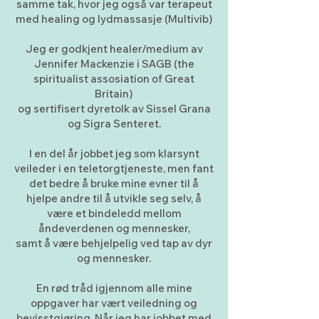
samme tak, hvor jeg også var terapeut
med healing og lydmassasje (Multivib)
Jeg er godkjent healer/medium av
Jennifer Mackenzie i SAGB (the
spiritualist assosiation of Great
Britain)
og sertifisert dyretolk av Sissel Grana
og Sigra Senteret.
I en del år jobbet jeg som klarsynt
veileder i en teletorgtjeneste, men fant
det bedre å bruke mine evner til å
hjelpe andre til å utvikle seg selv, å
være et bindeledd mellom
åndeverdenen og mennesker,
samt å være behjelpelig ved tap av dyr
og mennesker.
En rød tråd igjennom alle mine
oppgaver har vært veiledning og
bevisstgjøring. Når jeg har jobbet med