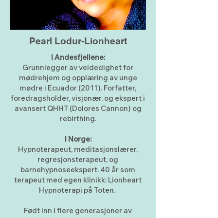
Pearl Lodur-Lionheart
I Andesfjellene:
Grunnlegger av veldedighet for
mødrehjem og opplæring av unge
mødre i Ecuador (2011). Forfatter,
foredragsholder, visjonær, og ekspert i
avansert QHHT (Dolores Cannon) og
rebirthing.
I Norge:
Hypnoterapeut, meditasjonslærer,
regresjonsterapeut, og
barnehypnoseekspert. 40 år som
terapeut med egen klinikk: Lionheart
Hypnoterapi på Toten.
Født inn i flere generasjoner av