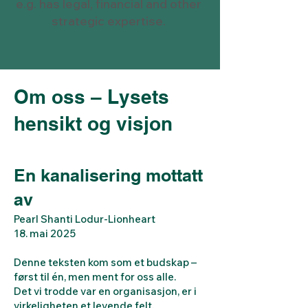
e.g. has legal, financial and other
strategic expertise.
Om oss – Lysets
hensikt og visjon
En kanalisering mottatt
av
Pearl Shanti Lodur-Lionheart
18. mai 2025
Denne teksten kom som et budskap –
først til én, men ment for oss alle.
Det vi trodde var en organisasjon, er i
virkeligheten et levende felt.