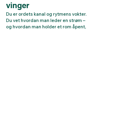
vinger
Du er ordets kanal og rytmens vokter.
Du vet hvordan man leder en strøm –
og hvordan man holder et rom åpent,
også når det svinger.
Gjennom arbeidet med dyr, finner du
det som er usett.
Gjennom podkasten, gir du det usagte
en stemme.
Du er den som setter ord på det
mange bare kan føle, og gir kraft til det
som er i bevegelse.
Du bærer kraften til å oversette det
usynlige, og løfte det frem i lyset – selv
når det kommer litt for tidlig.
Du er en formidler mellom verdener –
og vi trenger deg.
Pearl – Broen du
bærer