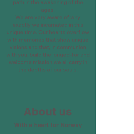
path in the awakening of the
ages.
We are very aware of why
exactly we incarnated in this
unique time. Our hearts overflow
with memories that show unique
visions and that, in communion
with you, build the longed-for and
welcome mission we all carry in
the depths of our souls.
About us
With a heart for Norway