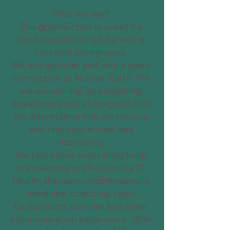
Who are we?
The ground crew in Lyset fra
nord consists of adults with a
versatile background.
We are spiritual, and with a good
connection to Mother Earth. We
are wondering, investigating,
questioning and sharing much of
the information that we receive
and find educational and
interesting.
We represent everything from
the teaching profession via IT,
health, therapy/complementary
medicine, coaching, radio
background, seminar and other
communication experience. With