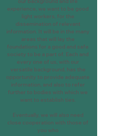
our background and life
experience, we want to be good
light workers, for the
dissemination of relevant
information. It will be in the many
areas that will lay the
foundations for a good and safe
society to be a part of. Each and
every one of us, with our
versatile background, has the
opportunity to provide adequate
information, and also to refer
further to bodies with which we
want to establish ties.
Eventually, we will also need
close cooperation with those of
you who