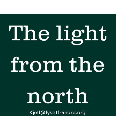
The light
from the
north
Kjell@lysetfranord.org