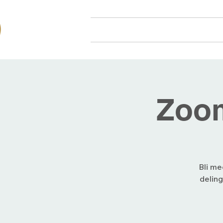
Hjem
Om oss
Arr
Zoom
Bli me
deling