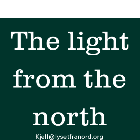
The light
from the
north
Kjell@lysetfranord.org