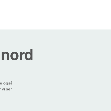
Medlemmer
Mer...
Logg inn
 nord
je også
 vi ser