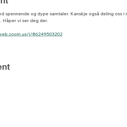
nt
ed spennende og dype samtaler. Kanskje også deling oss i
n. Håper vi ser deg der.
6web.zoom.us/j/86249503202
ent