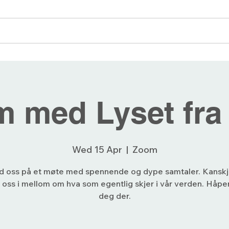
angementer
Blogg
Bli medlem
Forum
 med Lyset fra
Wed 15 Apr
  |  
Zoom
d oss på et møte med spennende og dype samtaler. Kansk
 oss i mellom om hva som egentlig skjer i vår verden. Håper
deg der.