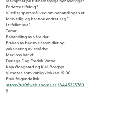
reaksjoner på rutinemessige behandlinger.
Er dette tilfeldig? 
Vi stiller spørsmål ved om behandlingen er 
forsvarlig, og har noe endret seg?
I tilfellet hva?
Tema:
Behandling av våre dyr
Bruken av bedøvelsesmidler og 
vaksinering av smådyr.
Med oss har vi:
Dyrlege Dag Fredrik Vatne
Kaja Ødegaard og Kjell Borgsjø
Vi møtes som vanlig klokken 19.00
Bruk følgende link: 
https://us06web.zoom.us/j/8445325763
8
Share this event