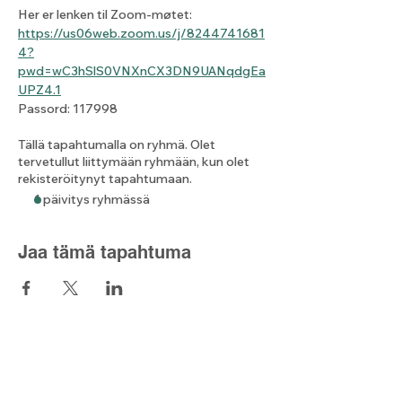
Her er lenken til Zoom-møtet: 
https://us06web.zoom.us/j/8244741681
4?
pwd=wC3hSlS0VNXnCX3DN9UANqdgEa
UPZ4.1
Passord: 117998
Tällä tapahtumalla on ryhmä. Olet
tervetullut liittymään ryhmään, kun olet
rekisteröitynyt tapahtumaan.
1 päivitys ryhmässä
Jaa tämä tapahtuma