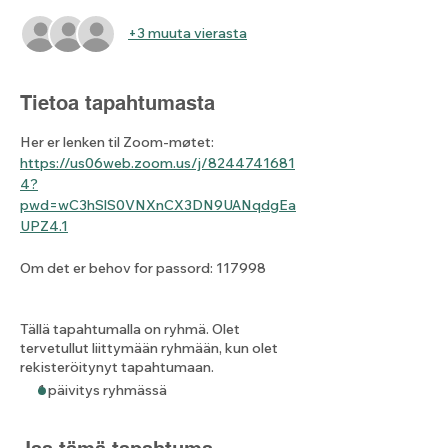
+3 muuta vierasta
Tietoa tapahtumasta
Her er lenken til Zoom-møtet: 
https://us06web.zoom.us/j/8244741681
4?
pwd=wC3hSlS0VNXnCX3DN9UANqdgEa
UPZ4.1
Om det er behov for passord: 117998
Tällä tapahtumalla on ryhmä. Olet
tervetullut liittymään ryhmään, kun olet
rekisteröitynyt tapahtumaan.
1 päivitys ryhmässä