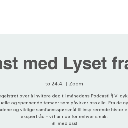
angementer
Blogg
Bli medlem
Forum
st med Lyset fr
to 24.4.
  |  
Zoom
egeistret over å invitere deg til månedens Podcast! 🎙️ Vi dy
tuelle og spennende temaer som påvirker oss alle. Fra de n
ndene og viktige samfunnsspørsmål til inspirerende historie
ekspertråd – vi har noe for enhver smak.
Bli med oss!