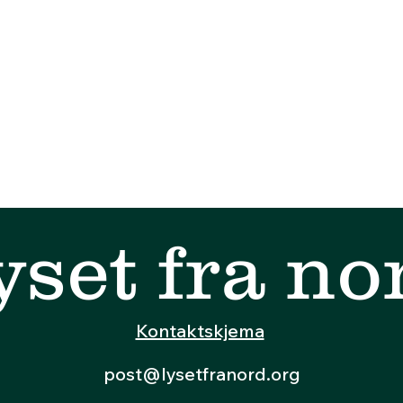
yset fra no
Kontaktskjema
post@lysetfranord.org