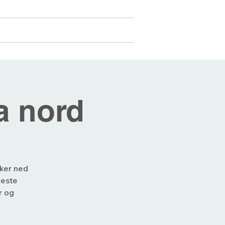
Medlemmer
Mer...
Logg inn
a nord
kker ned
yeste
r og