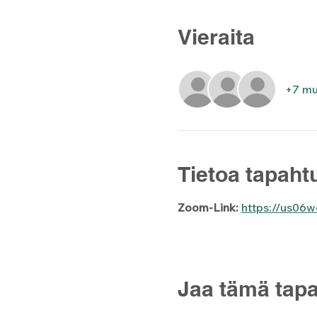
Vieraita
+7 mu
Tietoa tapah
Zoom-Link:
https://us0
Jaa tämä tap