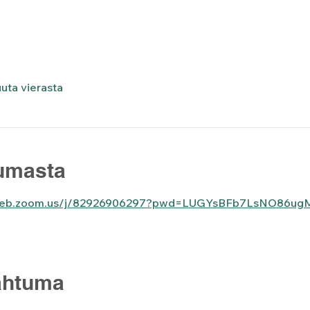
uta vierasta
tumasta
6web.zoom.us/j/82926906297?pwd=LUGYsBFb7LsNO86ug
ahtuma