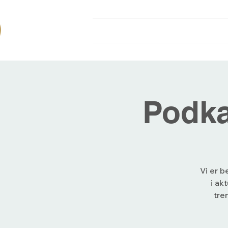
Hjem
Om oss
Arr
Podka
Vi er b
i ak
tre