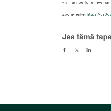
– vi har noe for enhver sm
Zoom-lenke: 
https://us
Jaa tämä tap