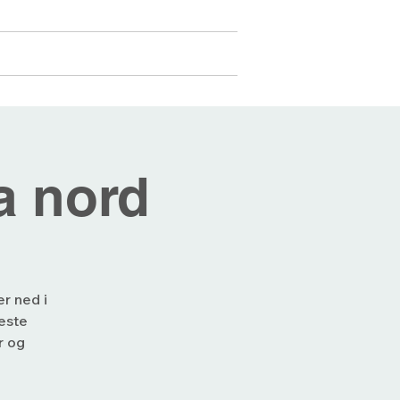
Medlemmer
Mer...
Logg inn
a nord
er ned i
este
r og