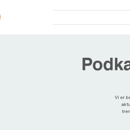
Hjem
Om oss
Arr
Podka
Vi er b
akt
tre