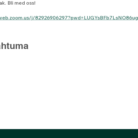
ak. Bli med oss!
06web.zoom.us/j/82926906297?pwd=LUGYsBFb7LsNO86u
ahtuma