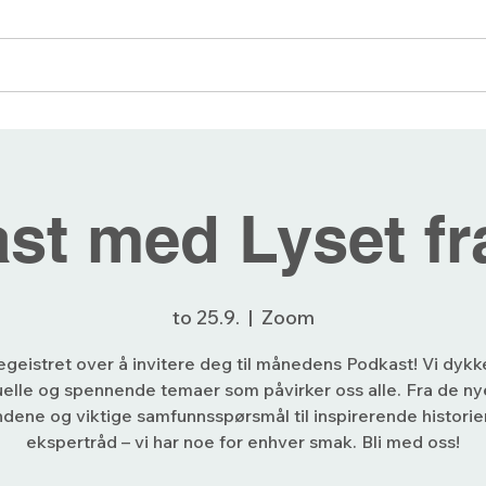
angementer
Blogg
Bli medlem
Forum
st med Lyset fr
to 25.9.
  |  
Zoom
egeistret over å invitere deg til månedens Podkast! Vi dykk
uelle og spennende temaer som påvirker oss alle. Fra de ny
ndene og viktige samfunnsspørsmål til inspirerende historie
ekspertråd – vi har noe for enhver smak. Bli med oss!