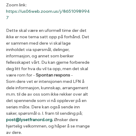
Zoom link: 
https://us06web.zoom.us/j/8651098994
7
Dette skal være en uformell time der det 
ikke er noe tema satt opp på forhånd. Det 
er sammen med dere vi skal lage 
innholdet via spørsmål, delinger, 
informasjon, og annet som beriker 
fellesskapet vårt. Du kan gjerne forberede 
deg litt for hva du vil ta opp, men det skal 
være rom for - 
Spontan respons
 - 
Som dere vet er intensjonen med LFN å 
dele informasjon, kunnskap, arrangement 
m.m. til de av oss som ikke rekker over alt 
det spennende som vi nå opplever på en 
seriøs måte. Dere kan også sende inn 
saker, spørsmål o. l. fram til sending på; 
post@lysetfranord.org
. 
Ønsker dere 
hjertelig velkommen, og håper å se mange 
av dere.