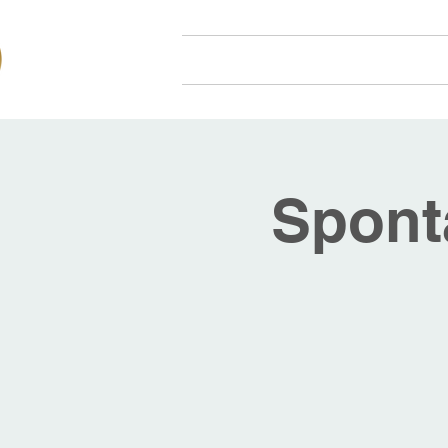
Hjem
Om oss
Arr
Spont