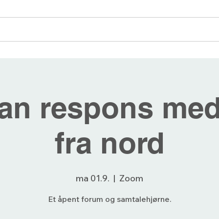
angementer
Blogg
Bli medlem
Forum
an respons med
fra nord
ma 01.9.
  |  
Zoom
Et åpent forum og samtalehjørne.