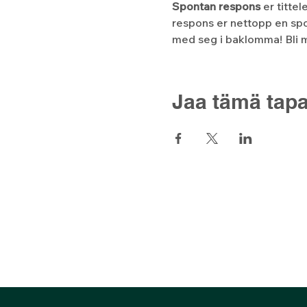
Spontan respons
 er titte
respons er nettopp en spo
med seg i baklomma! Bli m
Jaa tämä tap