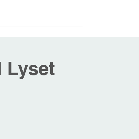
Medlemmer
Mer...
Logg inn
 Lyset