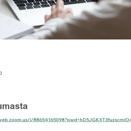
0
tumasta
06web.zoom.us/j/88654165098?pwd=hD5JGKXT3fuzscrnIO