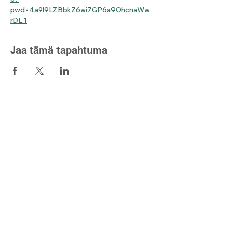
pwd=4a9l9LZBbkZ6wi7GP6a9OhcnaWw
rDL.1
Jaa tämä tapahtuma
Lyset fra nord
Kontaktskjema
post@lysetfranord.org
Formålsparagrafer / etiske
retningslinjer