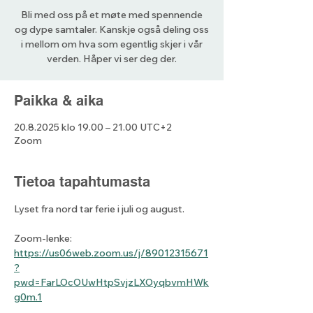
Bli med oss på et møte med spennende
og dype samtaler. Kanskje også deling oss
i mellom om hva som egentlig skjer i vår
verden. Håper vi ser deg der.
Paikka & aika
20.8.2025 klo 19.00 – 21.00 UTC+2
Zoom
Tietoa tapahtumasta
Lyset fra nord tar ferie i juli og august. 
Zoom-lenke: 
https://us06web.zoom.us/j/89012315671
?
pwd=FarLOcOUwHtpSvjzLXOyqbvmHWk
g0m.1