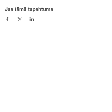
Jaa tämä tapahtuma
Lyset fra nord
Kontaktskjema
post@lysetfranord.org
Formålsparagrafer / etiske
retningslinjer
Disclaimer
Personvernerklæring