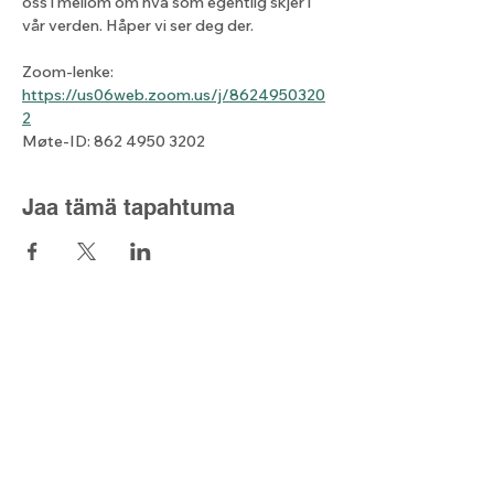
oss i mellom om hva som egentlig skjer i 
vår verden. Håper vi ser deg der.
Zoom-lenke: 
https://us06web.zoom.us/j/8624950320
2
Møte-ID: 862 4950 3202
Jaa tämä tapahtuma
Lyset fra nord
Kontaktskjema