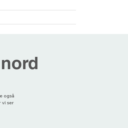
Medlemmer
Mer...
Logg inn
 nord
je også
 vi ser