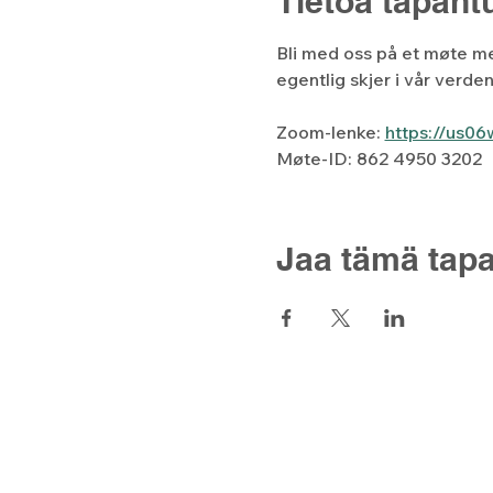
Tietoa tapah
Bli med oss på et møte m
egentlig skjer i vår verde
Zoom-lenke: 
https://us0
Møte-ID: 862 4950 3202
Jaa tämä tap