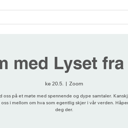
angementer
Blogg
Bli medlem
Forum
 med Lyset fra
ke 20.5.
  |  
Zoom
d oss på et møte med spennende og dype samtaler. Kansk
 oss i mellom om hva som egentlig skjer i vår verden. Håper
deg der.