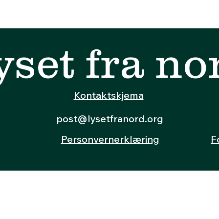
yset fra no
Kontaktskjema
post@lysetfranord.org
Personvernerklæring
F
© 2024 av Lyset fra nord
Org. nr: 933 163 121