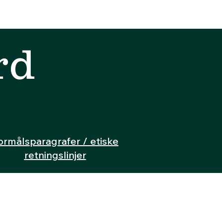
rd
ormålsparagrafer / etiske
retningslinjer