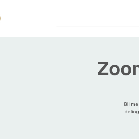
Hjem
Om oss
Arr
Zoom
Bli me
deling