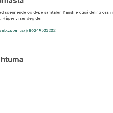
tumasta
ed spennende og dype samtaler. Kanskje også deling oss i
n. Håper vi ser deg der.
6web.zoom.us/j/86249503202
ahtuma