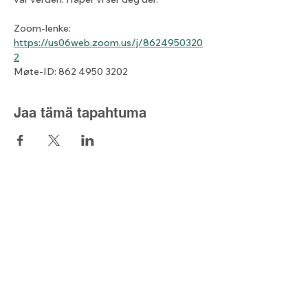
Zoom-lenke: 
https://us06web.zoom.us/j/8624950320
2
Møte-ID: 862 4950 3202
Jaa tämä tapahtuma
Lyset fra nord
Kontaktskjema
post@lysetfranord.org