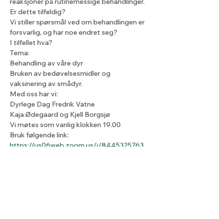
reaksjoner på rutinemessige behandlinger.
Er dette tilfeldig? 
Vi stiller spørsmål ved om behandlingen er 
forsvarlig, og har noe endret seg?
I tilfellet hva?
Tema:
Behandling av våre dyr
Bruken av bedøvelsesmidler og 
vaksinering av smådyr.
Med oss har vi:
Dyrlege Dag Fredrik Vatne
Kaja Ødegaard og Kjell Borgsjø
Vi møtes som vanlig klokken 19.00
Bruk følgende link: 
https://us06web.zoom.us/j/8445325763
8
Jaa tämä tapahtuma