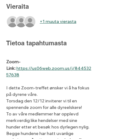
Vieraita
+1 muuta vierasta
Tietoa tapahtumasta
Zoom-
Link:
https://us06web.zoom.us/j/844532
57638
I dette Zoom-treffet ønsker vi å ha fokus 
på dyrene våre.
Torsdag den 12/12 inviterer vi til en 
spennende zoom for alle dyreelskere!
To av våre medlemmer har opplevd 
merkverdig like hendelser med sine 
hunder etter et besøk hos dyrlegen nylig.
Begge hundene har hatt uvanlige 