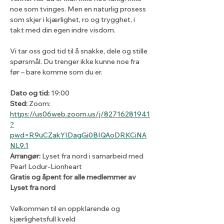
noe som tvinges. Men en naturlig prosess 
som skjer i kjærlighet, ro og trygghet, i 
takt med din egen indre visdom.
Vi tar oss god tid til å snakke, dele og stille 
spørsmål. Du trenger ikke kunne noe fra 
før – bare komme som du er.
Dato og tid:
 19:00
Sted:
 Zoom: 
https://us06web.zoom.us/j/82716281941
?
pwd=R9uCZakYIDagGi0BIQAoDRKCiNA
NL9.1
Arrangør:
 Lyset fra nord i samarbeid med 
Pearl Lodur-Lionheart 
Gratis og åpent for alle medlemmer av 
Lyset fra nord
Velkommen til en oppklarende og 
kjærlighetsfull kveld 