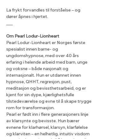
La frykt forvandles til forståelse – og 
dører åpnes i hjertet.
___
Om Pearl Lodur-Lionheart
Pearl Lodur-Lionheart er Norges første 
spesialist innen barne- og 
ungdomshypnose, med over 40 års 
erfaring i helende arbeid med barn, unge 
og voksne – både nasjonalt og 
internasjonalt. Hun er utdannet innen 
hypnose, QHHT, regresjon, pust, 
meditasjon og bevissthetsarbeid, og er 
kjent for sin dype, kjærlighetsfulle 
tilstedeværelse og evne til å skape trygge 
rom for transformasjon.
Pearl er født inn i flere generasjoners linje 
av klarsynte og bevisste. Hun bærer 
evnene for klarhørsel, klarsyn, klarfølelse 
og klarviten – en helhetlig, intuitiv visdom 