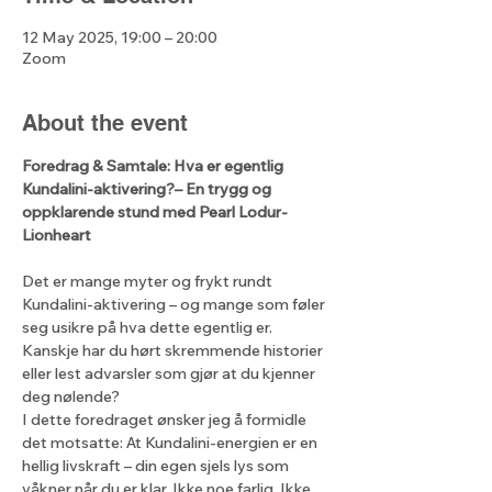
12 May 2025, 19:00 – 20:00
Zoom
About the event
Foredrag & Samtale: Hva er egentlig 
Kundalini-aktivering?– En trygg og 
oppklarende stund med Pearl Lodur-
Lionheart
Det er mange myter og frykt rundt 
Kundalini-aktivering – og mange som føler 
seg usikre på hva dette egentlig er. 
Kanskje har du hørt skremmende historier 
eller lest advarsler som gjør at du kjenner 
deg nølende?
I dette foredraget ønsker jeg å formidle 
det motsatte: At Kundalini-energien er en 
hellig livskraft – din egen sjels lys som 
våkner når du er klar. Ikke noe farlig. Ikke 