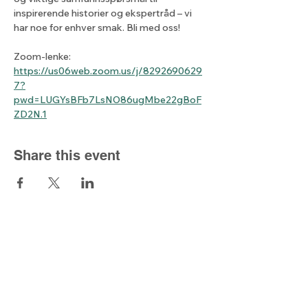
inspirerende historier og ekspertråd – vi 
har noe for enhver smak. Bli med oss!
Zoom-lenke: 
https://us06web.zoom.us/j/8292690629
7?
pwd=LUGYsBFb7LsNO86ugMbe22gBoF
ZD2N.1
Share this event
The light from