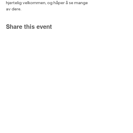
hjertelig velkommen, og håper å se mange 
av dere.
Share this event
The light from
the north
Kjell@lysetfranord.org
oddbjorn@lysetfranord.org
Formålsparagrafer / etiske