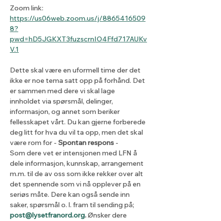
Zoom link: 
https://us06web.zoom.us/j/8865416509
8?
pwd=hD5JGKXT3fuzscrnIO4Ffd717AUKv
V.1
Dette skal være en uformell time der det 
ikke er noe tema satt opp på forhånd. Det 
er sammen med dere vi skal lage 
innholdet via spørsmål, delinger, 
informasjon, og annet som beriker 
fellesskapet vårt. Du kan gjerne forberede 
deg litt for hva du vil ta opp, men det skal 
være rom for - 
Spontan respons
 - 
Som dere vet er intensjonen med LFN å 
dele informasjon, kunnskap, arrangement 
m.m. til de av oss som ikke rekker over alt 
det spennende som vi nå opplever på en 
seriøs måte. Dere kan også sende inn 
saker, spørsmål o. l. fram til sending på; 
post@lysetfranord.org
. 
Ønsker dere 